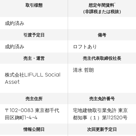
*
取引様態
想定年間賃料
（非課税または税抜）
成約済み
引渡予定日
備考
成約済み
ロフトあり
売主・運営
売主代表取締役社長
清水 哲朗
株式会社LIFULL Social
Asset
売主住所
売主免許番号
〒102-0083 東京都千代
宅地建物取引業免許 東京
田区麹町1-4-4
都知事（１）第112520号
情報公開日
次回更新予定日