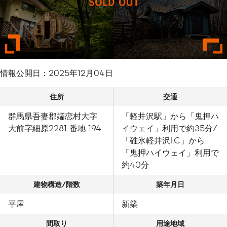
情報公開日：
2025年12月04日
住所
交通
群馬県吾妻郡嬬恋村大字
「軽井沢駅」から「鬼押ハ
大前字細原2281 番地 194
イウェイ」利用で約35分/
「碓氷軽井沢I.C」から
「鬼押ハイウェイ」利用で
約40分
建物構造/階数
築年月日
平屋
新築
間取り
用途地域