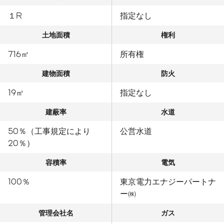
１R
指定なし
土地面積
権利
716㎡
所有権
建物面積
防火
19㎡
指定なし
建蔽率
水道
50％（工事規定により
公営水道
20％）
容積率
電気
100％
東京電力エナジーパートナ
ー㈱
管理会社名
ガス