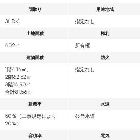
間取り
用途地域
3LDK
指定なし
土地面積
権利
402㎡
所有権
建物面積
防火
1階4.14㎡、
指定なし
2階62.52㎡
3階14.90㎡
合計81.56㎡
建蔽率
水道
50％（工事規定により
公営水道
20％）
容積率
電気