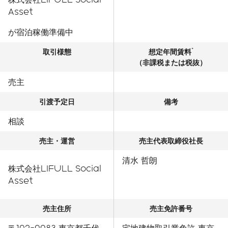
Asset
が宿泊稼働準備中
*
取引様態
想定年間賃料
（非課税または税抜）
売主
引渡予定日
備考
相談
売主・運営
売主代表取締役社長
清水 哲朗
株式会社LIFULL Social
Asset
売主住所
売主免許番号
〒102-0083 東京都千代
宅地建物取引業免許 東京