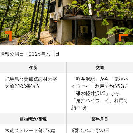
情報公開日：
2026年7月1日
住所
交通
群馬県吾妻郡嬬恋村大字
「軽井沢駅」から「鬼押ハ
大前2283番143
イウェイ」利用で約35分/
「碓氷軽井沢I.C」から
「鬼押ハイウェイ」利用で
約40分
建物構造/階数
築年月日
木造ストレート葺3階建
昭和57年5月23日